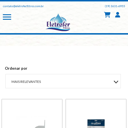
contato@eletroferfiltros.com.br
(19) 3631-6955
Ordenar por
MAIS RELEVANTES
MAIS VENDIDOS
A - Z