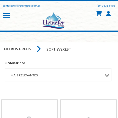
contato@eletroferfiltros.com.br
(19) 3631-6955
FILTROS E REFIS
SOFT EVEREST
Ordenar por
MAIS RELEVANTES
MAIS VENDIDOS
A - Z