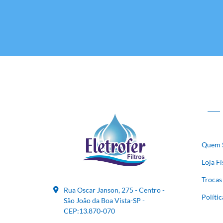
Quem 
Loja Fí
Trocas
Rua Oscar Janson, 275 - Centro -
Políti
São João da Boa Vista-SP -
CEP:13.870-070