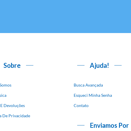
Sobre
Ajuda!
Somos
Busca Avançada
sica
Esqueci Minha Senha
 E Devoluções
Contato
ca De Privacidade
Enviamos Por