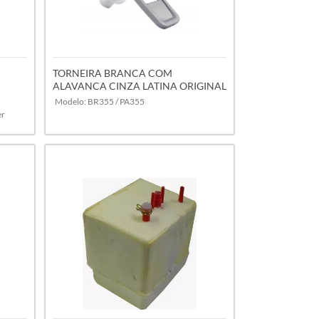
TORNEIRA BRANCA COM
ALAVANCA CINZA LATINA ORIGINAL
Modelo: BR355 / PA355
er
VER MAIS