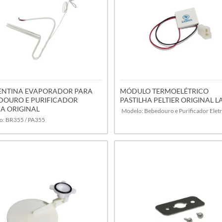
ENTINA EVAPORADOR PARA
MÓDULO TERMOELÉTRICO
DOURO E PURIFICADOR
PASTILHA PELTIER ORIGINAL L
NA ORIGINAL
Modelo: Bebedouro e Purificador Elet
o: BR355 / PA355
VER MAIS
VER MAIS