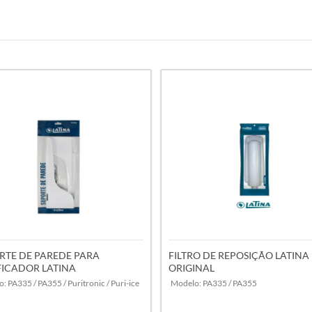
RTE DE PAREDE PARA
FILTRO DE REPOSIÇÃO LATINA
FICADOR LATINA
ORIGINAL
: PA335 / PA355 / Puritronic / Puri-ice
Modelo: PA335 / PA355