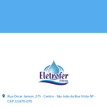
Rua Oscar Janson, 275 - Centro - São João da Boa Vista-SP -
CEP:13.870-070