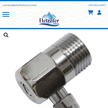
contato@eletroferfiltros.com.br
(19) 3631-6955