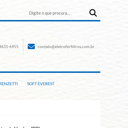
 3631-6955
contato@eletroferfiltros.com.br
RENZETTI
SOFT EVEREST