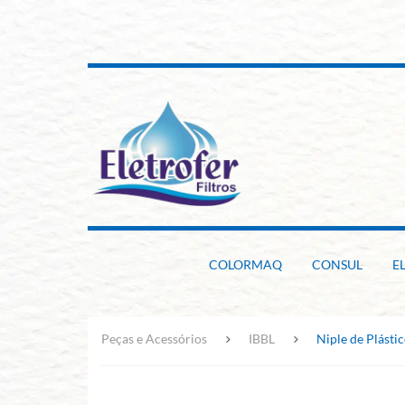
COLORMAQ
CONSUL
E
Peças e Acessórios
IBBL
Niple de Plásti