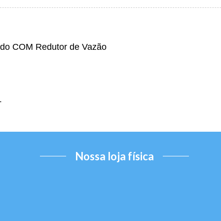
pido COM Redutor de Vazão
L
Nossa loja física